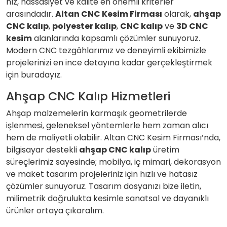
hız, hassasiyet ve kalite en önemli kriterler
arasındadır.
Altan CNC Kesim Firması
olarak,
ahşap
CNC kalıp
,
polyester kalıp
,
CNC kalıp
ve
3D CNC
kesim
alanlarında kapsamlı çözümler sunuyoruz.
Modern CNC tezgâhlarımız ve deneyimli ekibimizle
projelerinizi en ince detayına kadar gerçekleştirmek
için buradayız.
Ahşap CNC Kalıp Hizmetleri
Ahşap malzemelerin karmaşık geometrilerde
işlenmesi, geleneksel yöntemlerle hem zaman alıcı
hem de maliyetli olabilir. Altan CNC Kesim Firması’nda,
bilgisayar destekli
ahşap CNC kalıp
üretim
süreçlerimiz sayesinde; mobilya, iç mimari, dekorasyon
ve maket tasarım projeleriniz için hızlı ve hatasız
çözümler sunuyoruz. Tasarım dosyanızı bize iletin,
milimetrik doğrulukta kesimle sanatsal ve dayanıklı
ürünler ortaya çıkaralım.